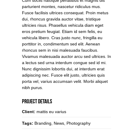
Cum sociis natoque penatibus et magnis dis
parturient montes, nascetur ridiculus mus.
Fusce facilisis ultrices consequat. Proin metus
dui, rhoncus gravida auctor vitae, tristique
ultricies risus. Phasellus vehicula diam eget
eros pretium feugiat. Etiam id sem felis, eu
vehicula libero. Cras justo nunc, fringilla eu
porttitor in, condimentum sed elit. Aenean
rhoncus sem in nisi malesuada faucibus.
Vivamus malesuada auctor arcu sed ultrices. In
a lectus sed urna interdum congue sed id mi.
Nunc dignissim lobortis dui, at interdum erat
adipiscing nec. Fusce elit justo, ultricies quis
porta vel, varius accumsan velit. Morbi aliquet
nibh purus.
Project Details
Client:
mattis eu varius
Tags:
Branding, News, Photography