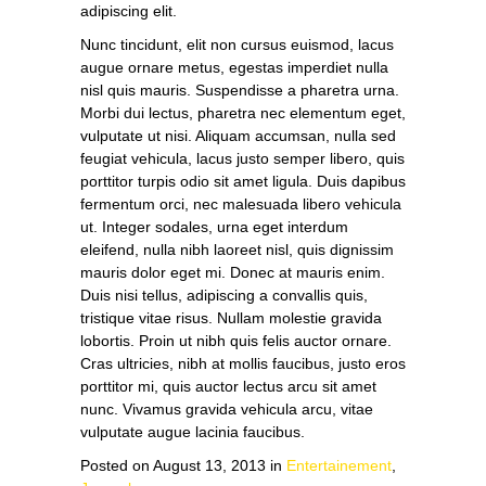
adipiscing elit.
Nunc tincidunt, elit non cursus euismod, lacus
augue ornare metus, egestas imperdiet nulla
nisl quis mauris. Suspendisse a pharetra urna.
Morbi dui lectus, pharetra nec elementum eget,
vulputate ut nisi. Aliquam accumsan, nulla sed
feugiat vehicula, lacus justo semper libero, quis
porttitor turpis odio sit amet ligula. Duis dapibus
fermentum orci, nec malesuada libero vehicula
ut. Integer sodales, urna eget interdum
eleifend, nulla nibh laoreet nisl, quis dignissim
mauris dolor eget mi. Donec at mauris enim.
Duis nisi tellus, adipiscing a convallis quis,
tristique vitae risus. Nullam molestie gravida
lobortis. Proin ut nibh quis felis auctor ornare.
Cras ultricies, nibh at mollis faucibus, justo eros
porttitor mi, quis auctor lectus arcu sit amet
nunc. Vivamus gravida vehicula arcu, vitae
vulputate augue lacinia faucibus.
Posted on August 13, 2013 in
Entertainement
,